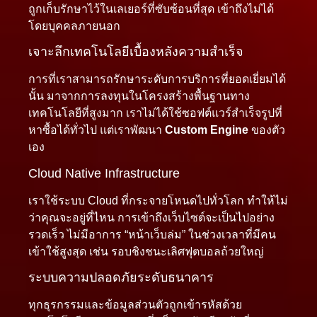
ถูกเก็บรักษาไว้ในเลเยอร์ที่ซับซ้อนที่สุด เข้าถึงไม่ได้
โดยบุคคลภายนอก
เจาะลึกเทคโนโลยีเบื้องหลังความสำเร็จ
การที่เราสามารถรักษาระดับการบริการที่ยอดเยี่ยมได้
นั้น มาจากการลงทุนในโครงสร้างพื้นฐานทาง
เทคโนโลยีที่สูงมาก เราไม่ได้ใช้ซอฟต์แวร์สำเร็จรูปที่
หาซื้อได้ทั่วไป แต่เราพัฒนา
Custom Engine
ของตัว
เอง
Cloud Native Infrastructure
เราใช้ระบบ Cloud ที่กระจายโหนดไปทั่วโลก ทำให้ไม่
ว่าคุณจะอยู่ที่ไหน การเข้าถึงเว็บไซต์จะเป็นไปอย่าง
รวดเร็ว ไม่มีอาการ “หน้าเว็บล่ม” ในช่วงเวลาที่มีคน
เข้าใช้สูงสุด เช่น รอบชิงชนะเลิศฟุตบอลถ้วยใหญ่
ระบบความปลอดภัยระดับธนาคาร
ทุกธุรกรรมและข้อมูลส่วนตัวถูกเข้ารหัสด้วย