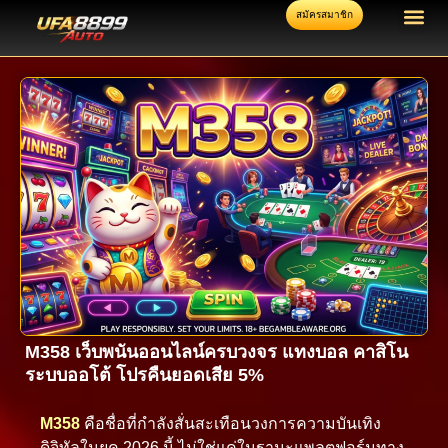
สมัครสมาชิก
สมัครแทงบอลโลก
คาสิโนอ
สล็อตออ
เกี่ยวกับเรา
M358 เว็บพนันออนไลน์ครบวงจร แทงบอล คาสิโน
ระบบออโต้ โปรคืนยอดเสีย 5%
M358
คือชื่อที่กำลังสั่นสะเทือนวงการความบันเทิง
ดิจิทัลในยุค 2026 นี้ ไม่ใช่แค่ในฐานะแพลตฟอร์มทาง