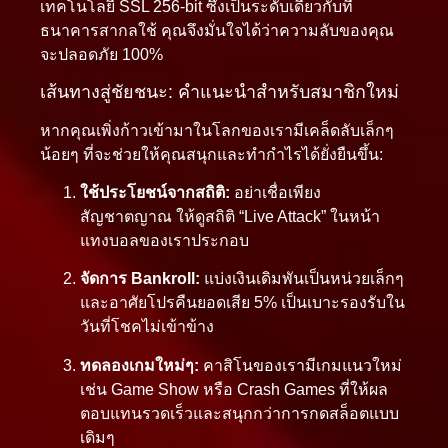
เทคโนโลยี SSL 256-bit ซึ่งเป็นระดับเดียวกับที่
ธนาคารสากลใช้ คุณจึงมั่นใจได้ว่าความลับของคุณ
จะปลอดภัย 100%
เส้นทางสู่ชัยชนะ: คำแนะนำสำหรับสมาชิกใหม่
หากคุณเพิ่งก้าวเข้ามาในโลกของเรามีเคล็ดลับเล็กๆ
น้อยๆ ที่จะช่วยให้คุณสนุกและทำกำไรได้ยั่งยืนขึ้น:
ใช้ประโยชน์จากสถิติ:
อย่าเชื่อเพียง
สัญชาตญาณ ให้ดูสถิติ “Live Attack” ในหน้า
แทงบอลของเราประกอบ
จัดการ Bankroll:
แบ่งเงินเดิมพันเป็นหน่วยเล็กๆ
และอาศัยโปรคืนยอดเสีย 5% เป็นเบาะรองรับใน
วันที่โชคไม่เข้าข้าง
ทดลองเกมใหม่ๆ:
คาสิโนของเรามีเกมแนวใหม่
เช่น Game Show หรือ Crash Games ที่ให้ผล
ตอบแทนรวดเร็วและสนุกกว่าการกดสล็อตแบบ
เดิมๆ