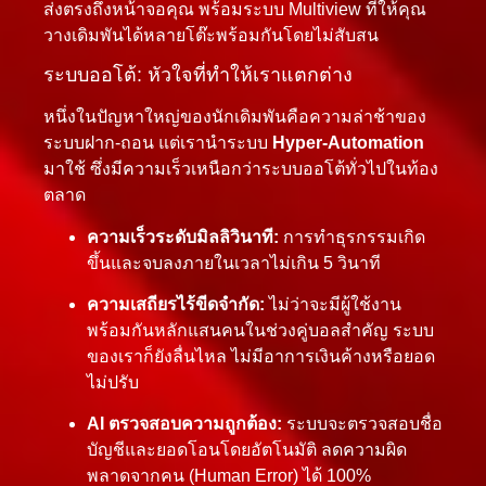
ส่งตรงถึงหน้าจอคุณ พร้อมระบบ Multiview ที่ให้คุณ
วางเดิมพันได้หลายโต๊ะพร้อมกันโดยไม่สับสน
ระบบออโต้: หัวใจที่ทำให้เราแตกต่าง
หนึ่งในปัญหาใหญ่ของนักเดิมพันคือความล่าช้าของ
ระบบฝาก-ถอน แต่เรานำระบบ
Hyper-Automation
มาใช้ ซึ่งมีความเร็วเหนือกว่าระบบออโต้ทั่วไปในท้อง
ตลาด
ความเร็วระดับมิลลิวินาที:
การทำธุรกรรมเกิด
ขึ้นและจบลงภายในเวลาไม่เกิน 5 วินาที
ความเสถียรไร้ขีดจำกัด:
ไม่ว่าจะมีผู้ใช้งาน
พร้อมกันหลักแสนคนในช่วงคู่บอลสำคัญ ระบบ
ของเราก็ยังลื่นไหล ไม่มีอาการเงินค้างหรือยอด
ไม่ปรับ
AI ตรวจสอบความถูกต้อง:
ระบบจะตรวจสอบชื่อ
บัญชีและยอดโอนโดยอัตโนมัติ ลดความผิด
พลาดจากคน (Human Error) ได้ 100%